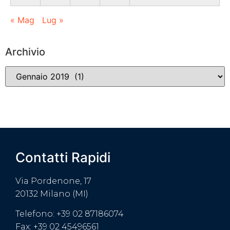
« Mag
Lug »
Archivio
Contatti Rapidi
Via Pordenone, 17
20132 Milano (MI)
Telefono: +39 02 87186074
Fax: +39 02 45496561