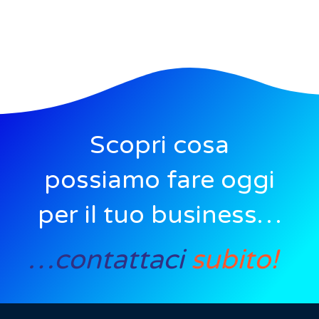
Scopri cosa
possiamo fare oggi
per il tuo business…
…contattaci
subito!