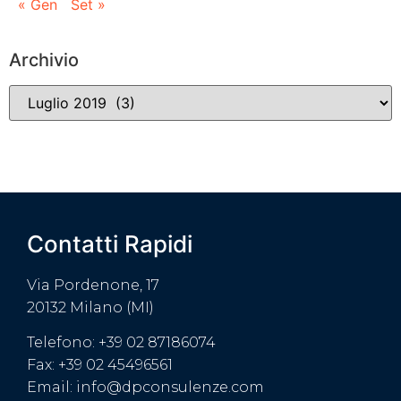
« Gen
Set »
Archivio
Contatti Rapidi
Via Pordenone, 17
20132 Milano (MI)
Telefono: +39 02 87186074
Fax: +39 02 45496561
Email: info@dpconsulenze.com