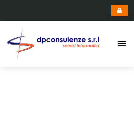
General data protection
regulation